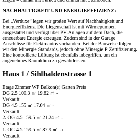
NACHHALTIGKEIT UND ENERGIEEFFIZIENZ:
Bei „Vertluxe“ legen wir großen Wert auf Nachhaltigkeit und
Energieeffizienz. Die Liegenschaft ist mit Wärmepumpen
ausgestattet und verfügt über PV-Anlagen auf dem Dach, die
erneuerbare Energie erzeugen. Zudem sind in der Garage
Anschlüsse für Elektroautos vorhanden. Bei der Bauweise folgen
wir den Minergie-Standards, jedoch ohne Minergie-P-Zertifizierung.
Eine kontrollierte Lüftung ist ebenfalls inbegriffen, um ein
angenehmes Raumklima zu gewährleisten.
Haus 1 / Sihlhaldenstrasse 1
Etage
Zimmer
WF
Balkon(e)
Garten
Preis
DG
2.5
100.3 ㎡
19.82 ㎡
-
Verkauft
DG
4.5
155 ㎡
17.04 ㎡
-
Verkauft
2. OG
4.5
159.5 ㎡
21.24 ㎡
-
Verkauft
1. OG
4.5
159.5 ㎡
87.9 ㎡
Ja
Verkauft